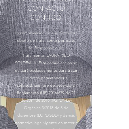
CONTACTO
CONTIGO.
La comunicación de sus datos será
objeto de tratamiento por parte
del Responsable del
Tratamiento LAURA RIBÓ
SOLDEVILA. Esta comunicación se
utilizará exclusivamente para tratar
sus datos para atender su
solicitud, siempre de acuerdo al
Reglamento (UE) 2016/679 de 27
de abril de 2016 (RGPD), Ley
Orgánica 3/2018 de 5 de
diciembre (LOPDGDD) y demás
normativa legal vigente en materia