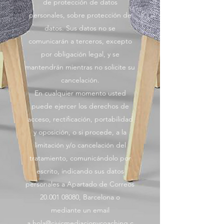
de protección de datos
personales, sobre protección de
datos. Sus datos no se
comunicarán a terceros, excepto
por obligación legal, y se
mantendrán mientras no solicite su
cancelación.
En cualquier momento usted
puede ejercer los derechos de
acceso, rectificación, portabilidad
y oposición, o si procede, a la
limitación y/o cancelación del
tratamiento, comunicándolo por
escrito, indicando sus datos
personales a Apartado de Correos
20.001 08080
, Barcelona o
mediante un email
a
hola@civicmediacionycoaching.c