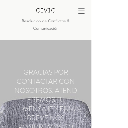
Resolución de Conflictos &
Comunicación
GRACIAS POR
CONTACTAR CON
NOSOTROS. ATEND
EREMOS TU
MENSAJE Y EN
BREVE NOS
PONDREMOS EN