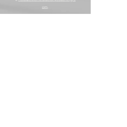
om
.
Volver
hola@civicmediacionycoaching.com
En Barcelona:
c/Rambla Catalunya nº125
y
c/Esglèsia nº4,
planta 1-local 4
Tel:
607390200
Apartado de Correos 20.018, 08080 Barcelona